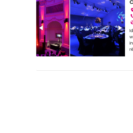
C
I
w
i
r