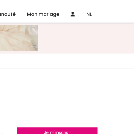
nauté
Mon mariage
NL
Je m'inscris !