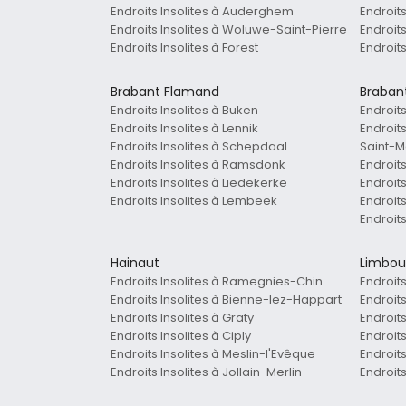
Endroits Insolites à Auderghem
Endroit
Endroits Insolites à Woluwe-Saint-Pierre
Endroits
Endroits Insolites à Forest
Endroit
Brabant Flamand
Braban
Endroits Insolites à Buken
Endroit
Endroits Insolites à Lennik
Endroits
Endroits Insolites à Schepdaal
Saint-M
Endroits Insolites à Ramsdonk
Endroits
Endroits Insolites à Liedekerke
Endroit
Endroits Insolites à Lembeek
Endroits
Endroits
Hainaut
Limbou
Endroits Insolites à Ramegnies-Chin
Endroit
Endroits Insolites à Bienne-lez-Happart
Endroits
Endroits Insolites à Graty
Endroits
Endroits Insolites à Ciply
Endroits
Endroits Insolites à Meslin-l'Evêque
Endroits
Endroits Insolites à Jollain-Merlin
Endroit