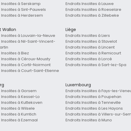
s Insolites à Serskamp
Endroits Insolites à Lauwe
 Insolites à Sint-Pauwels
Endroits Insolites à Roeselare
s Insolites à Herdersem
Endroits Insolites à Zillebeke
t Wallon
Liège
s Insolites à Louvain-la-Neuve
Endroits Insolites à Liers
 Insolites à Nil-Saint-Vincent-
Endroits Insolites à Stavelot
artin
Endroits Insolites à Lincent
 Insolites à Biez
Endroits Insolites à Remicourt
s Insolites à Céroux-Mousty
Endroits Insolites à Lorcé
 Insolites à Cortil-Noirmont
Endroits Insolites à Sart-lez-Spa
 Insolites à Court-Saint-Etienne
rg
Luxembourg
s Insolites à Gorsem
Endroits Insolites à Fays-les-Vene
 Insolites à Kessel-Lo
Endroits Insolites à Poupehan
 Insolites à Kuttekoven
Endroits Insolites à Tenneville
 Insolites à Wilsele
Endroits Insolites à Les Hayons
 Insolites à Kumtich
Endroits Insolites à Villers-sur-Se
s Insolites à Ezemaal
Endroits Insolites à Muno