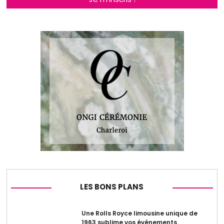
LES BONS PLANS
Une Rolls Royce limousine unique de
1963 sublime vos événements