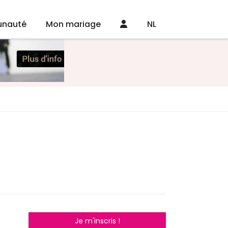
nauté
Mon mariage
NL
Je m'inscris !