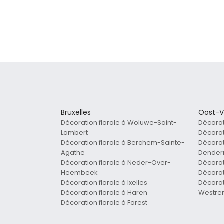
Bruxelles
Oost-V
Décoration florale à Woluwe-Saint-
Décorat
Lambert
Décorat
Décoration florale à Berchem-Sainte-
Décorati
Agathe
Dende
Décoration florale à Neder-Over-
Décorat
Heembeek
Décorat
Décoration florale à Ixelles
Décorati
Décoration florale à Haren
Westr
Décoration florale à Forest