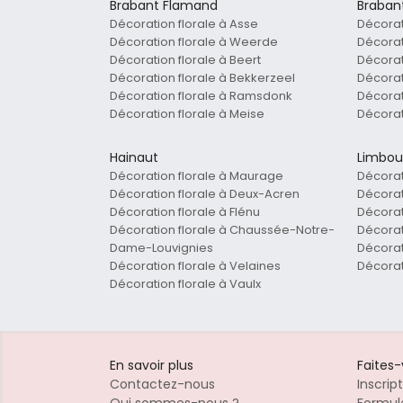
Brabant Flamand
Braban
Décoration florale à Asse
Décorat
Décoration florale à Weerde
Décorat
Décoration florale à Beert
Décorat
Décoration florale à Bekkerzeel
Décorat
Décoration florale à Ramsdonk
Décorat
Décoration florale à Meise
Décorat
Hainaut
Limbou
Décoration florale à Maurage
Décorat
Décoration florale à Deux-Acren
Décorat
Décoration florale à Flénu
Décorat
Décoration florale à Chaussée-Notre-
Décorat
Dame-Louvignies
Décorat
Décoration florale à Velaines
Décorat
Décoration florale à Vaulx
En savoir plus
Faites
Contactez-nous
Inscrip
Qui sommes-nous ?
Formule