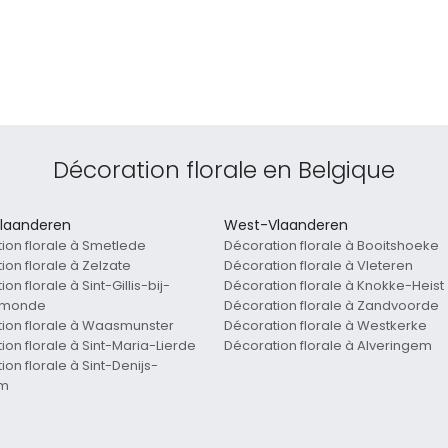
Décoration florale en Belgique
laanderen
West-Vlaanderen
ion florale à Smetlede
Décoration florale à Booitshoeke
ion florale à Zelzate
Décoration florale à Vleteren
on florale à Sint-Gillis-bij-
Décoration florale à Knokke-Heist
rmonde
Décoration florale à Zandvoorde
ion florale à Waasmunster
Décoration florale à Westkerke
ion florale à Sint-Maria-Lierde
Décoration florale à Alveringem
on florale à Sint-Denijs-
em