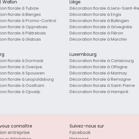
t Wallon
Liège
ion florale à Tubize
Décoration florale à Lens-Saint-
ion florale à Bierges
Décoration florale à Engis
ion florale à Promo-Control
Décoration florale à Büllingen
ion florale à Opprebais
Décoration florale à Grivegnée
ion florale à Piètrebais
Décoration florale à Fléron
ion florale à Glabais
Décoration florale à Marchin
rg
Luxembourg
ion florale à Dormaal
Décoration florale à Carlsbourg
ion florale à Overijse
Décoration florale à Offagne
ion florale à Spouwen
Décoration florale à Manhay
ion florale à Leopoldsburg
Décoration florale à Remagne
ion florale à Oostham
Décoration florale à Saint-Pierre
ion florale à Opvelp
Décoration florale à Hamipré
-vous connaître
Suivez-nous sur
tion entreprise
Facebook
s publicitaires
Pinterest