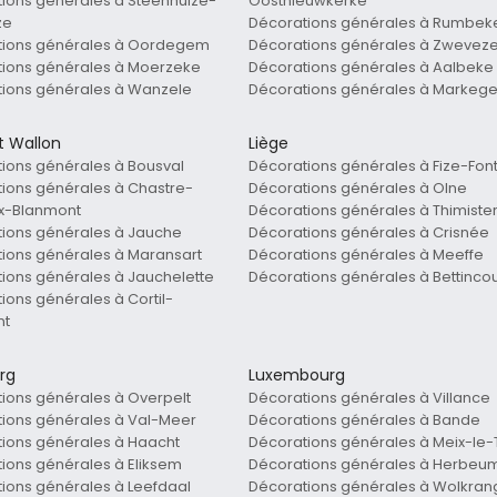
ions générales à Steenhuize-
Oostnieuwkerke
ze
Décorations générales à Rumbek
tions générales à Oordegem
Décorations générales à Zweveze
ions générales à Moerzeke
Décorations générales à Aalbeke
ions générales à Wanzele
Décorations générales à Markeg
t Wallon
Liège
ions générales à Bousval
Décorations générales à Fize-Fon
ions générales à Chastre-
Décorations générales à Olne
ux-Blanmont
Décorations générales à Thimiste
ions générales à Jauche
Décorations générales à Crisnée
ions générales à Maransart
Décorations générales à Meeffe
ions générales à Jauchelette
Décorations générales à Bettincou
ions générales à Cortil-
nt
rg
Luxembourg
ions générales à Overpelt
Décorations générales à Villance
ions générales à Val-Meer
Décorations générales à Bande
ions générales à Haacht
Décorations générales à Meix-le-
ions générales à Eliksem
Décorations générales à Herbeu
ions générales à Leefdaal
Décorations générales à Wolkran