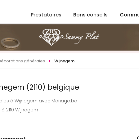
Prestataires
Bons conseils
Commu
Décorations générales
Wijnegem
jnegem (2110) belgique
rales à Wijnegem avec Mariage.be
 à 2110 Wijnegem
resscoat