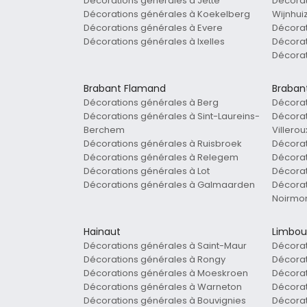
Décorations générales à Jette
Décorat
Décorations générales à Koekelberg
Wijnhui
Décorations générales à Evere
Décora
Décorations générales à Ixelles
Décorat
Décorat
Brabant Flamand
Braban
Décorations générales à Berg
Décorat
Décorations générales à Sint-Laureins-
Décorat
Berchem
Villero
Décorations générales à Ruisbroek
Décorat
Décorations générales à Relegem
Décorat
Décorations générales à Lot
Décorat
Décorations générales à Galmaarden
Décorat
Noirmo
Hainaut
Limbou
Décorations générales à Saint-Maur
Décorat
Décorations générales à Rongy
Décorat
Décorations générales à Moeskroen
Décorat
Décorations générales à Warneton
Décorat
Décorations générales à Bouvignies
Décorat