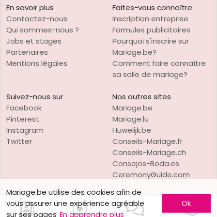
En savoir plus
Faites-vous connaître
Contactez-nous
Inscription entreprise
Qui sommes-nous ?
Formules publicitaires
Jobs et stages
Pourquoi s'inscrire sur
Partenaires
Mariage.be?
Mentions légales
Comment faire connaître
sa salle de mariage?
Suivez-nous sur
Nos autres sites
Facebook
Mariage.be
Pinterest
Mariage.lu
Instagram
Huwelijk.be
Twitter
Conseils-Mariage.fr
Conseils-Mariage.ch
Consejos-Boda.es
CeremonyGuide.com
Mariage.be utilise des cookies afin de
vous assurer une expérience agréable
Ok
sur ses pages
En apprendre plus
VO Publishing
Copyright © 1997-2026
Mariage.be