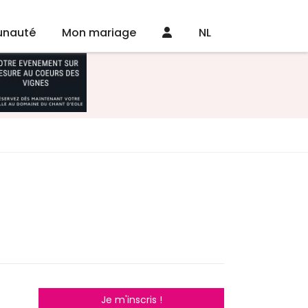
nauté
Mon mariage
NL
Je m'inscris !