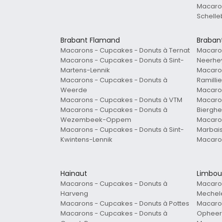
Macaron
Schelle
Brabant Flamand
Braban
Macarons - Cupcakes - Donuts à Ternat
Macaron
Macarons - Cupcakes - Donuts à Sint-
Neerhe
Martens-Lennik
Macaron
Macarons - Cupcakes - Donuts à
Ramilli
Weerde
Macaron
Macarons - Cupcakes - Donuts à VTM
Macaron
Macarons - Cupcakes - Donuts à
Bierghe
Wezembeek-Oppem
Macaron
Macarons - Cupcakes - Donuts à Sint-
Marbai
Kwintens-Lennik
Macaron
Hainaut
Limbou
Macarons - Cupcakes - Donuts à
Macaron
Harveng
Mechel
Macarons - Cupcakes - Donuts à Pottes
Macaron
Macarons - Cupcakes - Donuts à
Opheer