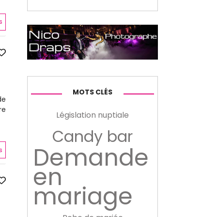
s
MOTS CLÉS
de
re
Législation nuptiale
Candy bar
Demande
s
en
mariage