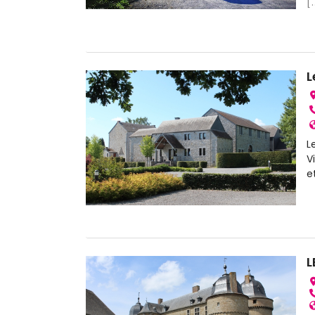
[.
L
L
V
e
L