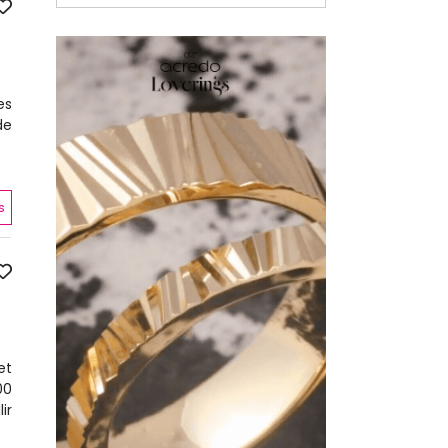
es
de
]
s
et
00
ir