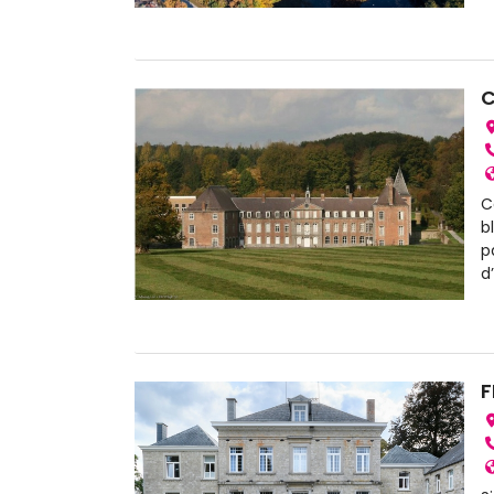
C
C
b
p
d
F