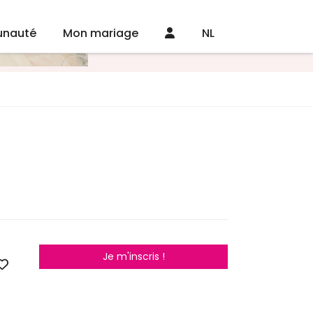
nauté
Mon mariage
NL
Je m'inscris !