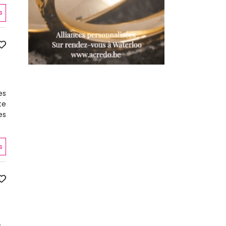
s
es
te
es
s