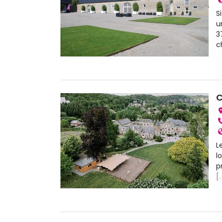
S
u
3
c
C
L
l
p
[.