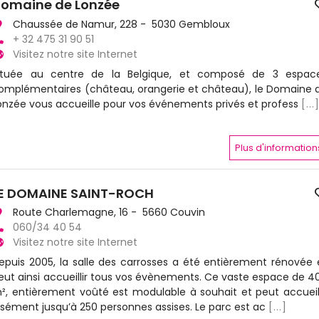
omaine de Lonzée
Chaussée de Namur, 228 - 5030 Gembloux
+ 32 475 31 90 51
Visitez notre site Internet
ituée au centre de la Belgique, et composé de 3 espac
omplémentaires (château, orangerie et château), le Domaine 
onzée vous accueille pour vos événements privés et profess
[...
Plus d'information
E DOMAINE SAINT-ROCH
Route Charlemagne, 16 - 5660 Couvin
060/34 40 54
Visitez notre site Internet
epuis 2005, la salle des carrosses a été entièrement rénovée 
eut ainsi accueillir tous vos évènements. Ce vaste espace de 4
², entièrement voûté est modulable à souhait et peut accueill
isément jusqu’à 250 personnes assises. Le parc est ac
[...]