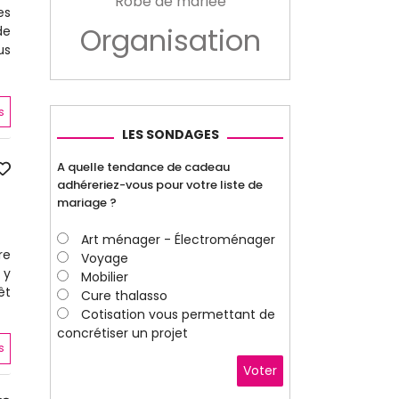
Robe de mariée
es
Organisation
de
us
s
LES SONDAGES
A quelle tendance de cadeau
adhéreriez-vous pour votre liste de
mariage ?
Art ménager - Électroménager
re
Voyage
 y
Mobilier
êt
Cure thalasso
Cotisation vous permettant de
concrétiser un projet
s
Voter