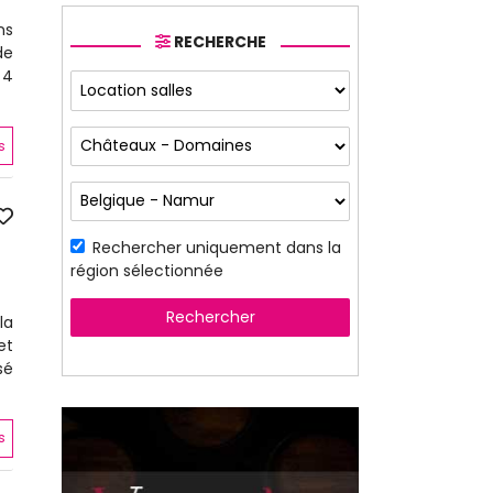
ns
RECHERCHE
de
 4
s
Rechercher uniquement dans la
région sélectionnée
Rechercher
la
et
sé
s