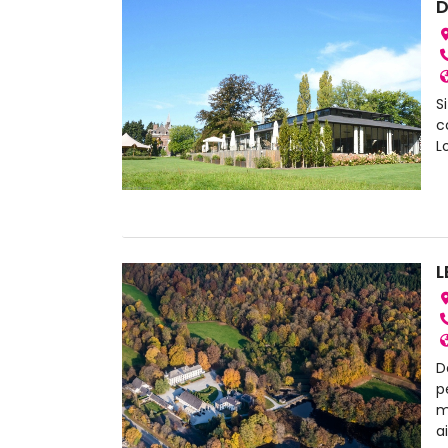
D
S
c
L
L
D
p
m
a