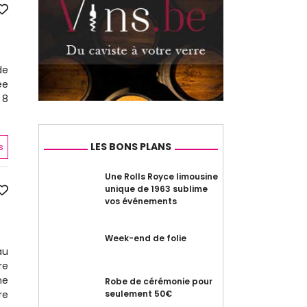
de
ée
 8
LES BONS PLANS
s
Une Rolls Royce limousine
unique de 1963 sublime
vos événements
Week-end de folie
au
re
ne
Robe de cérémonie pour
re
seulement 50€