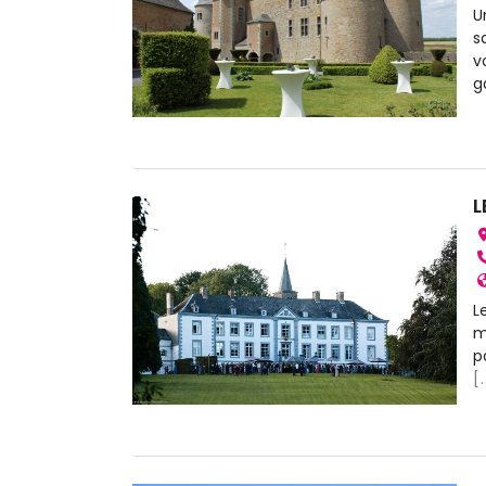
U
s
v
g
L
L
m
p
[.