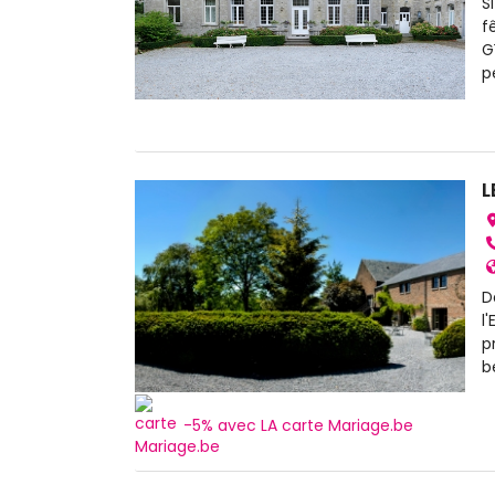
S
f
G
p
L
D
l
p
b
-5% avec LA carte Mariage.be