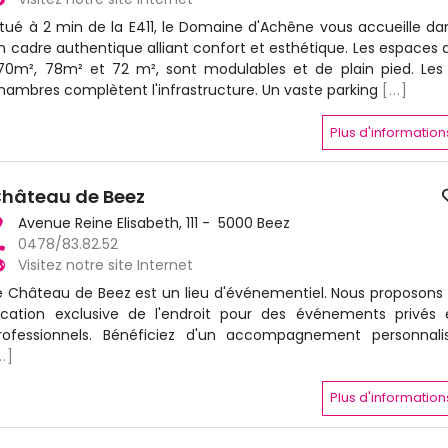
itué à 2 min de la E411, le Domaine d'Achêne vous accueille da
n cadre authentique alliant confort et esthétique. Les espaces 
70m², 78m² et 72 m², sont modulables et de plain pied. Les
hambres complètent l'infrastructure. Un vaste parking
[...]
Plus d'information
hâteau de Beez
Avenue Reine Elisabeth, 111 - 5000 Beez
0478/83.82.52
Visitez notre site Internet
e Château de Beez est un lieu d'événementiel. Nous proposons 
ocation exclusive de l'endroit pour des événements privés 
rofessionnels. Bénéficiez d'un accompagnement personnali
..]
Plus d'information