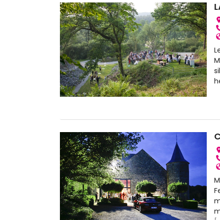
L
L
M
s
h
C
M
F
m
m