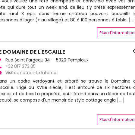
i vous voulez une fête champêtre et conviviale avec vos ami
ête qui dure tout un week end, ce lieu s'y prête expressémen
îte rural 3 épis dans ferme château pouvant accueillir 
ersonnes à loger (+ au village) et 80 à 100 personnes à table.
[..
Plus d'information
E DOMAINE DE L'ESCAILLE
Rue Saint Fargeau 34 - 5020 Temploux
+32 817 373.05
Visitez notre site Internet
ans un cadre verdoyant et arboré se trouve le Domaine 
'Escaille. Erigé au XVIIIe siècle, il est entouré de six hectares 
rairies et de bois.La propriété, qui s'étend dans un décor de tou
eauté, se compose d'un manoir de style cottage angla
[...]
Plus d'information