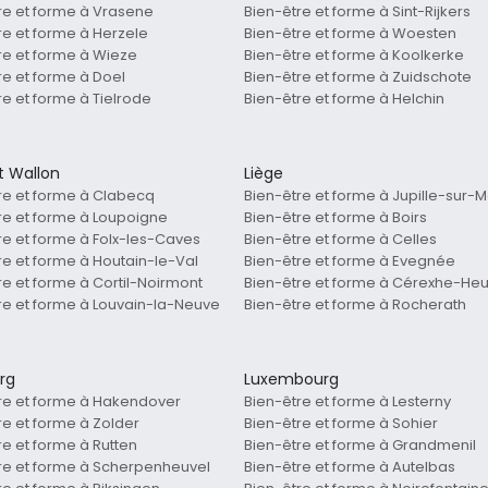
re et forme à Vrasene
Bien-être et forme à Sint-Rijkers
re et forme à Herzele
Bien-être et forme à Woesten
re et forme à Wieze
Bien-être et forme à Koolkerke
re et forme à Doel
Bien-être et forme à Zuidschote
re et forme à Tielrode
Bien-être et forme à Helchin
t Wallon
Liège
re et forme à Clabecq
Bien-être et forme à Jupille-sur-
re et forme à Loupoigne
Bien-être et forme à Boirs
re et forme à Folx-les-Caves
Bien-être et forme à Celles
re et forme à Houtain-le-Val
Bien-être et forme à Evegnée
re et forme à Cortil-Noirmont
Bien-être et forme à Cérexhe-He
re et forme à Louvain-la-Neuve
Bien-être et forme à Rocherath
rg
Luxembourg
re et forme à Hakendover
Bien-être et forme à Lesterny
re et forme à Zolder
Bien-être et forme à Sohier
re et forme à Rutten
Bien-être et forme à Grandmenil
re et forme à Scherpenheuvel
Bien-être et forme à Autelbas