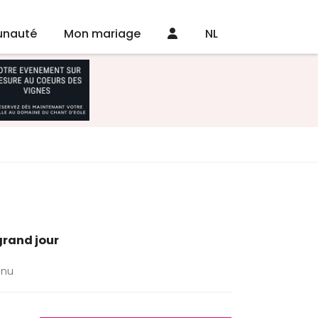
nauté
Mon mariage
NL
grand jour
énu