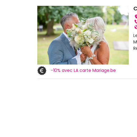
L
M
R
-10% avec LA carte Mariage.be