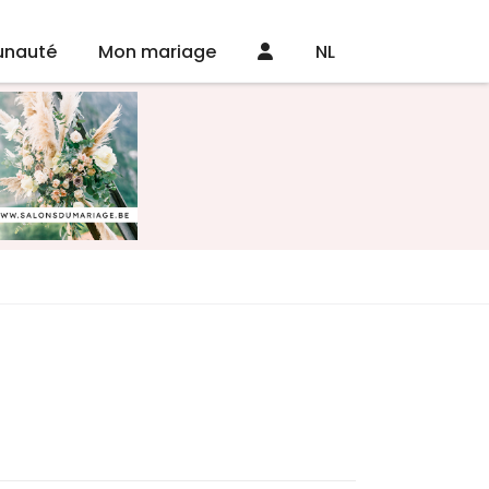
nauté
Mon mariage
NL